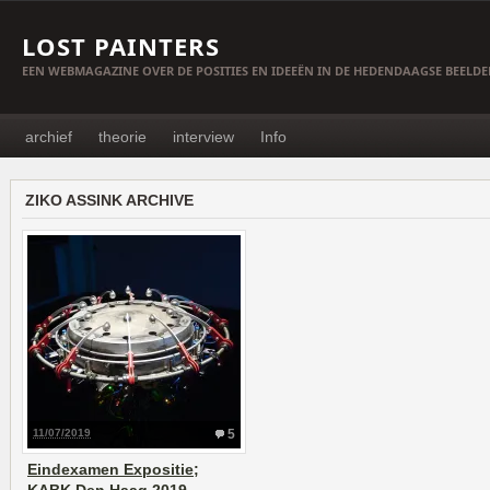
LOST PAINTERS
EEN WEBMAGAZINE OVER DE POSITIES EN IDEEËN IN DE HEDENDAAGSE BEELD
archief
theorie
interview
Info
ZIKO ASSINK ARCHIVE
11/07/2019
5
Eindexamen Expositie;