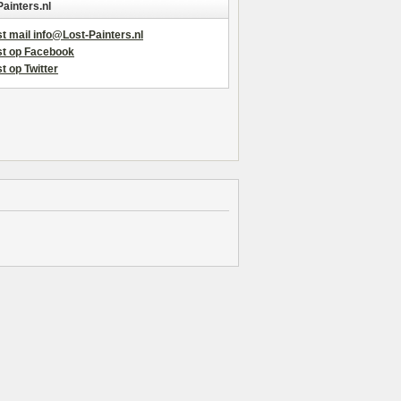
Painters.nl
t mail info@Lost-Painters.nl
st op Facebook
t op Twitter