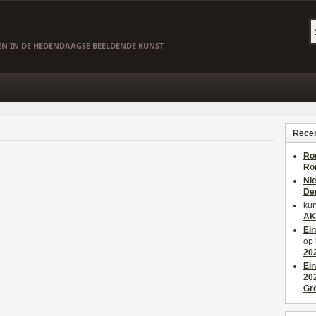
EËN IN DE HEDENDAAGSE BEELDENDE KUNST
Recen
Ro
Ro
Ni
De
kun
AK
Ei
op
20
Ei
20
Gr