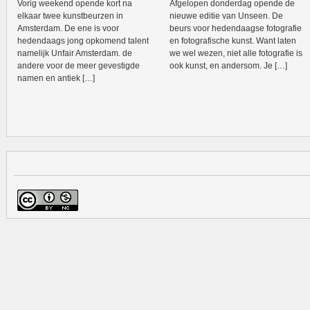
Vorig weekend opende kort na
Afgelopen donderdag opende de
elkaar twee kunstbeurzen in
nieuwe editie van Unseen. De
Amsterdam. De ene is voor
beurs voor hedendaagse fotografie
hedendaags jong opkomend talent
en fotografische kunst. Want laten
namelijk Unfair Amsterdam. de
we wel wezen, niet alle fotografie is
andere voor de meer gevestigde
ook kunst, en andersom. Je […]
namen en antiek […]