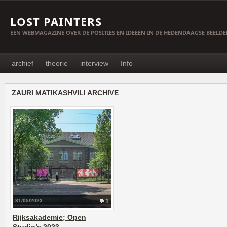
LOST PAINTERS
EEN WEBMAGAZINE OVER DE POSITIES EN IDEEËN IN DE HEDENDAAGSE BEELD
archief
theorie
interview
Info
ZAURI MATIKASHVILI ARCHIVE
31/05/2023
1
Rijksakademie; Open