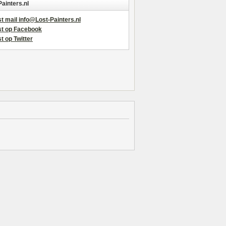
Painters.nl
t mail info@Lost-Painters.nl
st op Facebook
t op Twitter