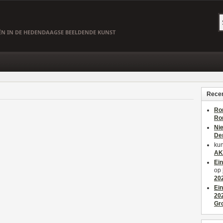
EËN IN DE HEDENDAAGSE BEELDENDE KUNST
Recen
Ro
Ro
Ni
De
kun
AK
Ei
op
20
Ei
20
Gr