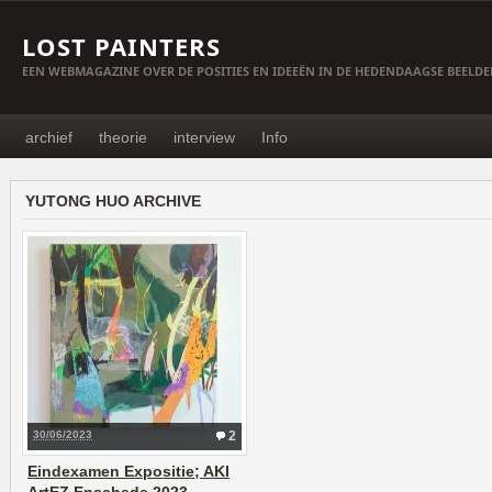
LOST PAINTERS
EEN WEBMAGAZINE OVER DE POSITIES EN IDEEËN IN DE HEDENDAAGSE BEELD
archief
theorie
interview
Info
YUTONG HUO ARCHIVE
30/06/2023
2
Eindexamen Expositie; AKI