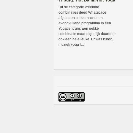
Tilburg; Hot Damn/Hot Yoga
Uit de categorie vreemde
combinaties deed Whatspace
afgelopen cultuurnacht een
avondvullend programma in een
Yogacentrum. Een gekke
combinatie maar eigenlijk daardoor
ook een hele leuke. Er was kunst,
muziek yoga […]