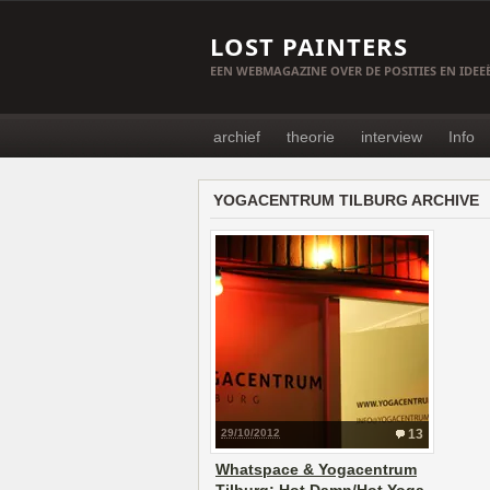
LOST PAINTERS
EEN WEBMAGAZINE OVER DE POSITIES EN IDE
archief
theorie
interview
Info
YOGACENTRUM TILBURG ARCHIVE
29/10/2012
13
Whatspace & Yogacentrum