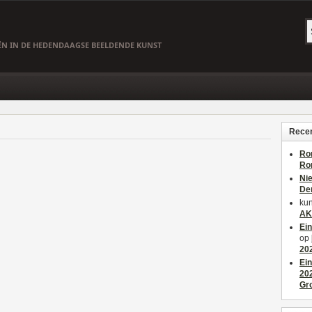
EËN IN DE HEDENDAAGSE BEELDENDE KUNST
Recen
Ro
Ro
Ni
De
kun
AK
Ei
op
20
Ei
20
Gr