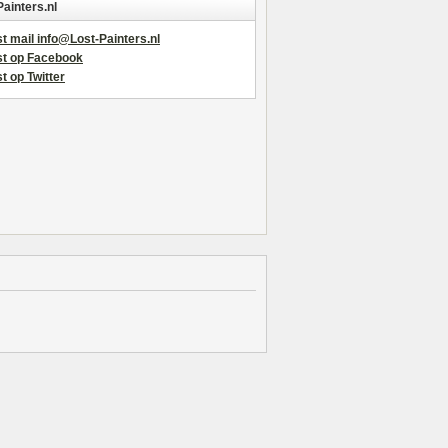
Painters.nl
t mail info@Lost-Painters.nl
st op Facebook
t op Twitter