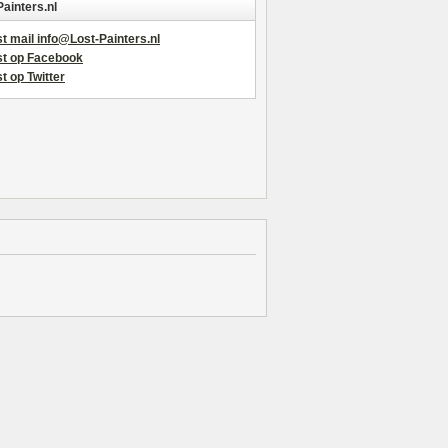
Painters.nl
t mail info@Lost-Painters.nl
st op Facebook
t op Twitter