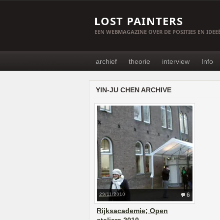
LOST PAINTERS
EEN WEBMAGAZINE OVER DE POSITIES EN IDE
archief
theorie
interview
Info
YIN-JU CHEN ARCHIVE
29/11/2010
6
Rijksacademie; Open