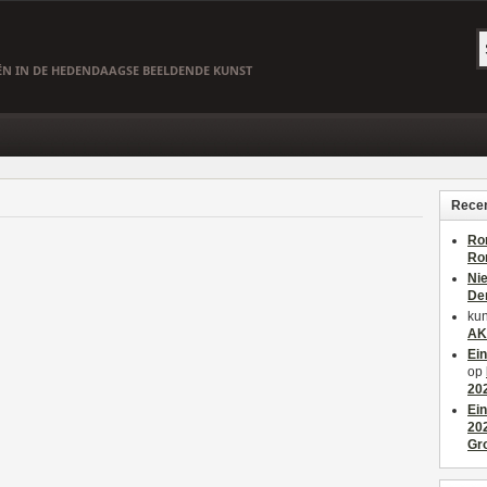
EËN IN DE HEDENDAAGSE BEELDENDE KUNST
Recen
Ro
Ro
Ni
De
kun
AK
Ei
op
20
Ei
20
Gr