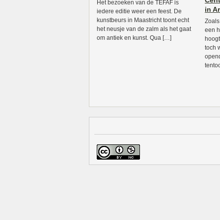
Cent
Het bezoeken van de TEFAF is
in A
iedere editie weer een feest. De
kunstbeurs in Maastricht toont echt
Zoals
het neusje van de zalm als het gaat
een h
om antiek en kunst. Qua […]
hoogt
toch 
opend
tento