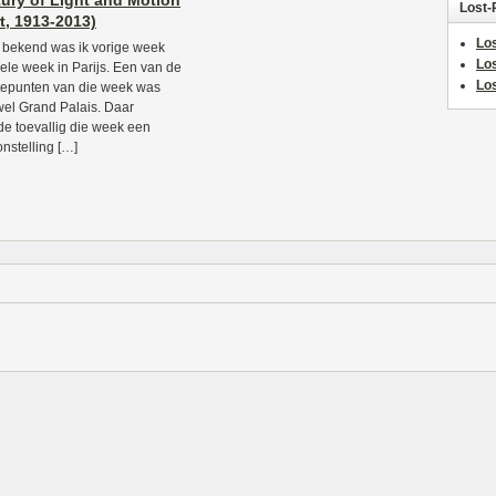
ury of Light and Motion
Lost-
rt, 1913-2013)
Los
 bekend was ik vorige week
Lo
ele week in Parijs. Een van de
Los
epunten van die week was
wel Grand Palais. Daar
e toevallig die week een
onstelling […]