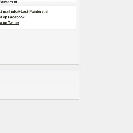
Painters.nl
t mail info@Lost-Painters.nl
st op Facebook
t op Twitter