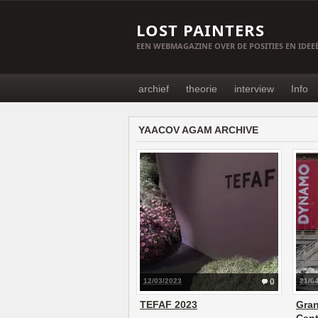
LOST PAINTERS
EEN WEBMAGAZINE OVER DE POSITIES EN IDE
archief
theorie
interview
Info
YAACOV AGAM ARCHIVE
12/03/2023
0
21/0
TEFAF 2023
Gran