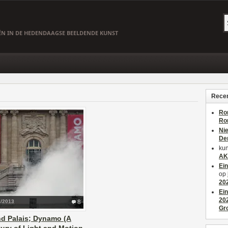
EËN IN DE HEDENDAAGSE BEELDENDE KUNST
Recen
Ro
Ro
Ni
De
kun
AK
Ei
op
20
Ei
20
4/2013
8
Gr
d Palais; Dynamo (A