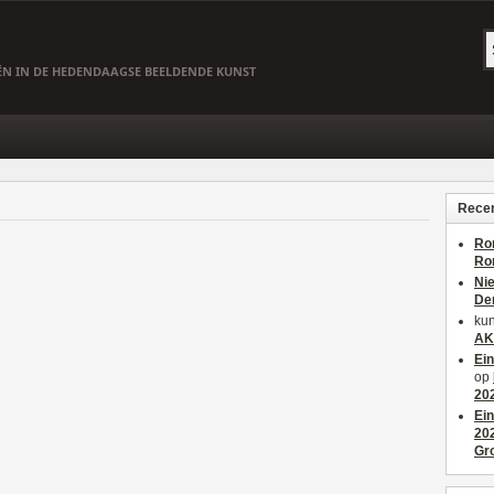
EËN IN DE HEDENDAAGSE BEELDENDE KUNST
Recen
Ro
Ro
Ni
De
kun
AK
Ei
op
20
Ei
20
Gr