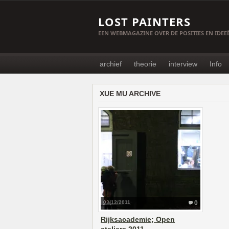
LOST PAINTERS
EEN WEBMAGAZINE OVER DE POSITIES EN IDE
archief
theorie
interview
Info
XUE MU ARCHIVE
03/12/2011
0
Rijksacademie; Open