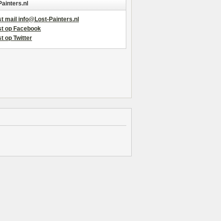
Painters.nl
t mail info@Lost-Painters.nl
st op Facebook
t op Twitter