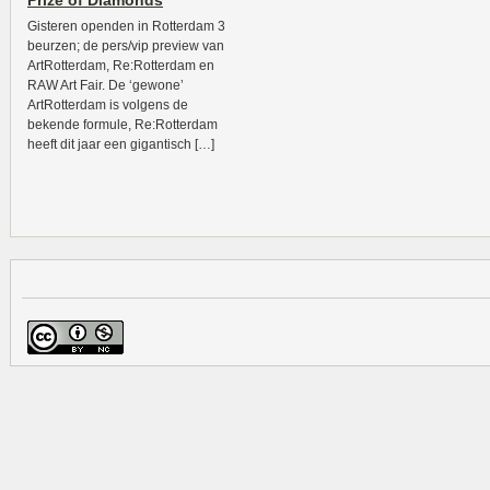
Prize of Diamonds
Gisteren openden in Rotterdam 3
beurzen; de pers/vip preview van
ArtRotterdam, Re:Rotterdam en
RAW Art Fair. De ‘gewone’
ArtRotterdam is volgens de
bekende formule, Re:Rotterdam
heeft dit jaar een gigantisch […]