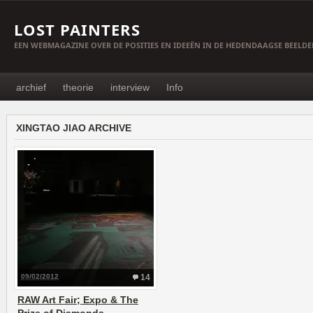
LOST PAINTERS
EEN WEBMAGAZINE OVER DE POSITIES EN IDEEËN IN DE HEDENDAAGSE BEELD
archief
theorie
interview
Info
XINGTAO JIAO ARCHIVE
09/02/2012
14
RAW Art Fair; Expo & The