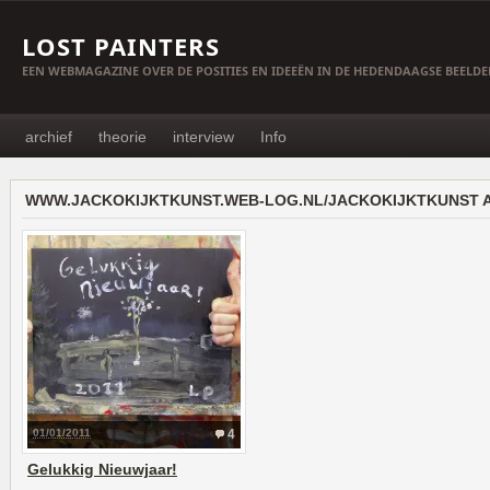
LOST PAINTERS
EEN WEBMAGAZINE OVER DE POSITIES EN IDEEËN IN DE HEDENDAAGSE BEELD
archief
theorie
interview
Info
WWW.JACKOKIJKTKUNST.WEB-LOG.NL/JACKOKIJKTKUNST 
01/01/2011
4
Gelukkig Nieuwjaar!