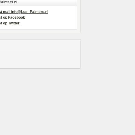
Painters.nl
t mail info@Lost-Painters.nl
st op Facebook
t op Twitter