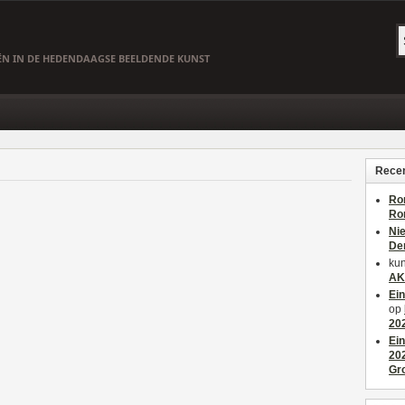
EËN IN DE HEDENDAAGSE BEELDENDE KUNST
Recen
Ro
Ro
Ni
De
kun
AK
Ei
op
20
Ei
20
Gr