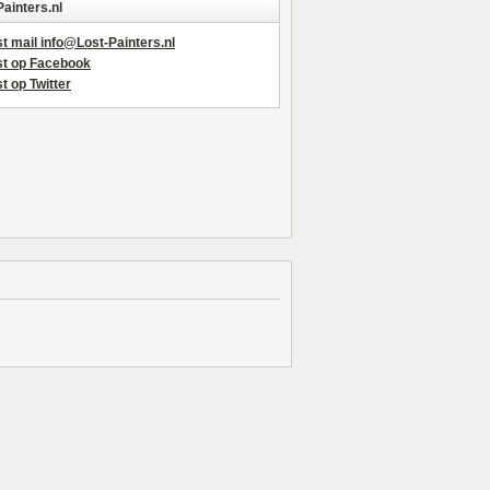
Painters.nl
t mail info@Lost-Painters.nl
st op Facebook
t op Twitter