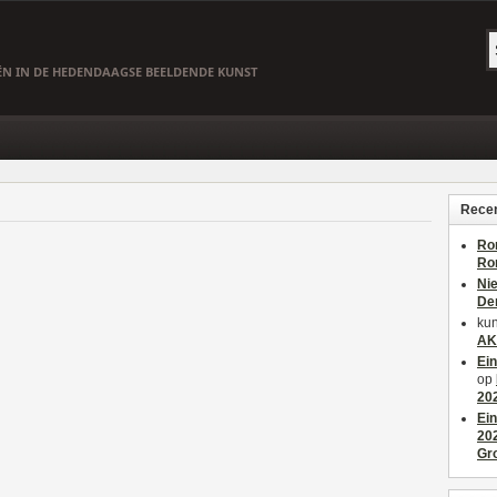
EËN IN DE HEDENDAAGSE BEELDENDE KUNST
Recen
Ro
Ro
Ni
De
kun
AK
Ei
op
20
Ei
20
Gr