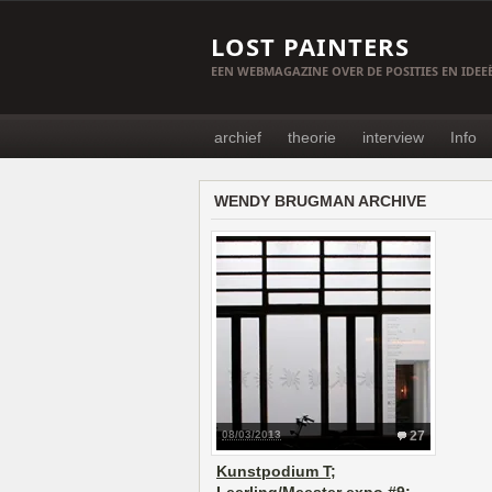
LOST PAINTERS
EEN WEBMAGAZINE OVER DE POSITIES EN IDE
archief
theorie
interview
Info
WENDY BRUGMAN ARCHIVE
08/03/2013
27
Kunstpodium T;