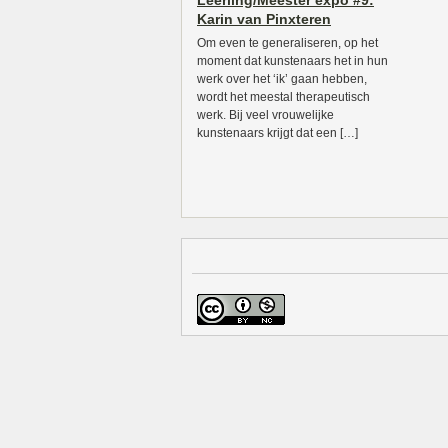
Leerling/Meester expo #9:
Karin van Pinxteren
Om even te generaliseren, op het
moment dat kunstenaars het in hun
werk over het ‘ik’ gaan hebben,
wordt het meestal therapeutisch
werk. Bij veel vrouwelijke
kunstenaars krijgt dat een […]