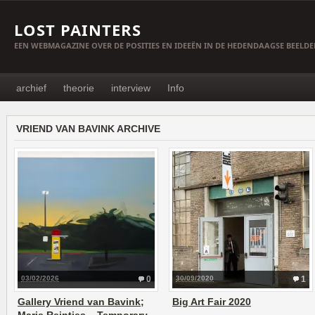
LOST PAINTERS
EEN WEBMAGAZINE OVER DE POSITIES EN IDEEËN IN DE HEDENDAAGSE BEELD
archief
theorie
interview
Info
VRIEND VAN BAVINK ARCHIVE
03/02/2026
0
30/09/2020
1
Gallery Vriend van Bavink;
Big Art Fair 2020