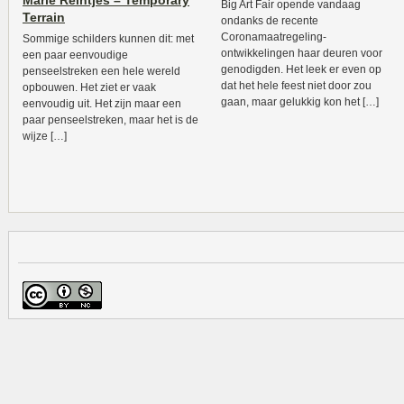
Marie Reintjes – Temporary
Big Art Fair opende vandaag
Terrain
ondanks de recente
Coronamaatregeling-
Sommige schilders kunnen dit: met
ontwikkelingen haar deuren voor
een paar eenvoudige
genodigden. Het leek er even op
penseelstreken een hele wereld
dat het hele feest niet door zou
opbouwen. Het ziet er vaak
gaan, maar gelukkig kon het […]
eenvoudig uit. Het zijn maar een
paar penseelstreken, maar het is de
wijze […]