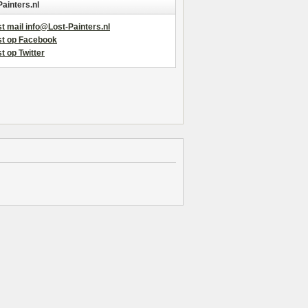
Painters.nl
t mail info@Lost-Painters.nl
st op Facebook
t op Twitter