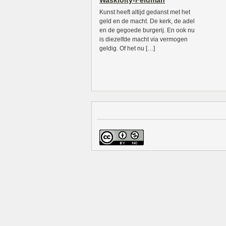
Waskiolty-Feldman
Kunst heeft altijd gedanst met het
geld en de macht. De kerk, de adel
en de gegoede burgerij. En ook nu
is diezelfde macht via vermogen
geldig. Of het nu […]