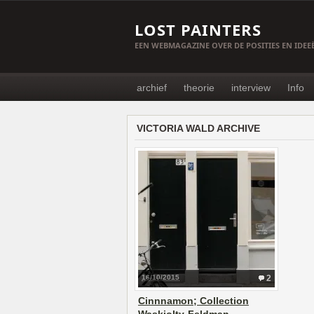
LOST PAINTERS
EEN WEBMAGAZINE OVER DE POSITIES EN IDE
archief
theorie
interview
Info
VICTORIA WALD ARCHIVE
16/10/2015
2
Cinnnamon; Collection