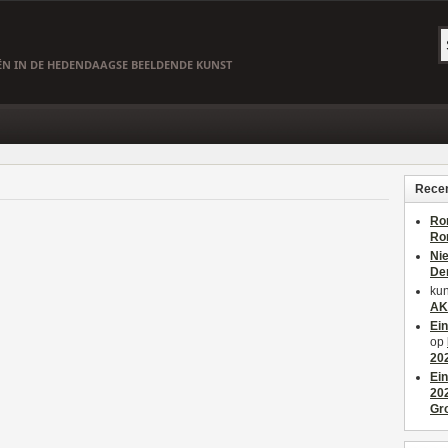
EËN IN DE HEDENDAAGSE BEELDENDE KUNST
Recen
Ro
Ro
Ni
De
kun
AK
Ei
op
20
Ei
20
Gr