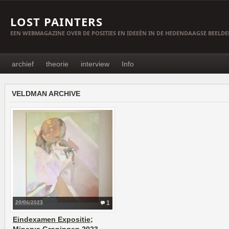
LOST PAINTERS
EEN WEBMAGAZINE OVER DE POSITIES EN IDEEËN IN DE HEDENDAAGSE BEELD
archief
theorie
interview
Info
VELDMAN ARCHIVE
20/06/2023
1
Eindexamen Expositie;