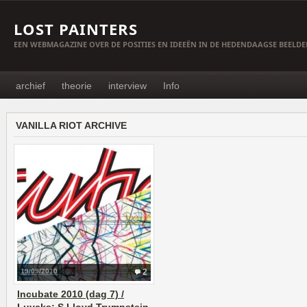
LOST PAINTERS
EEN WEBMAGAZINE OVER DE POSITIES EN IDEEËN IN DE HEDENDAAGSE BEELD
archief
theorie
interview
Info
VANILLA RIOT ARCHIVE
19/09/2010
2
Incubate 2010 (dag 7) /