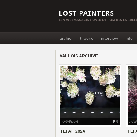
LOST PAINTERS
EEN WEBMAGAZINE OVER DE POSITIES EN IDE
archief
theorie
interview
Info
VALLOIS ARCHIVE
07/03/2024
0
12/0
TEFAF 2024
TEF