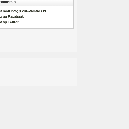
Painters.nl
t mail info@Lost-Painters.nl
st op Facebook
t op Twitter