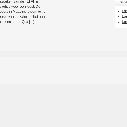
ezoeken van de TEFAF is
Lost-
e editie weer een feest. De
Los
beurs in Maastricht toont echt
Lo
eusje van de zalm als het gaat
tiek en kunst. Qua […]
Los