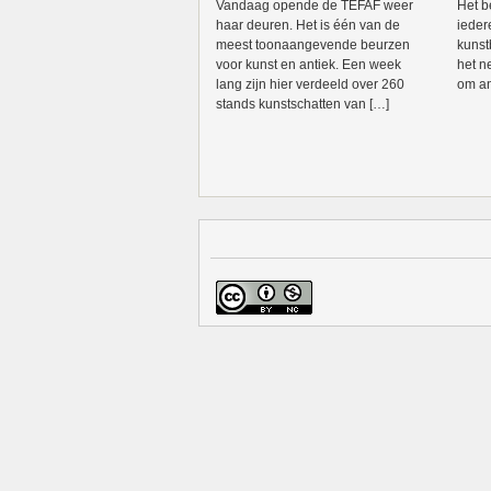
Vandaag opende de TEFAF weer
Het b
haar deuren. Het is één van de
ieder
meest toonaangevende beurzen
kunst
voor kunst en antiek. Een week
het n
lang zijn hier verdeeld over 260
om an
stands kunstschatten van […]