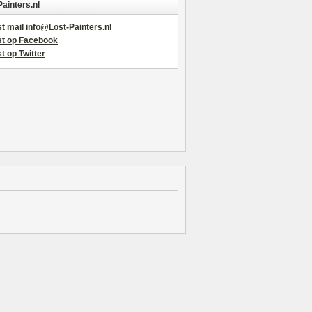
Painters.nl
t mail info@Lost-Painters.nl
st op Facebook
t op Twitter