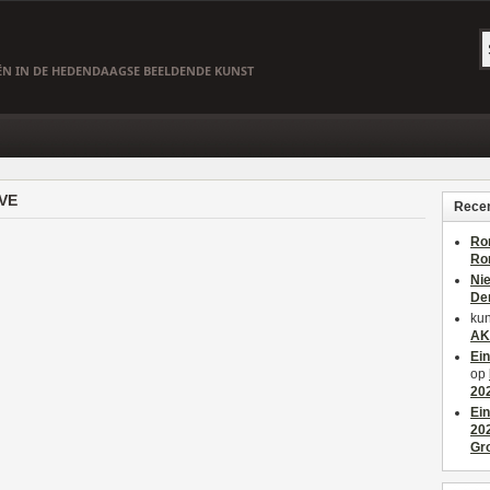
EËN IN DE HEDENDAAGSE BEELDENDE KUNST
VE
Recen
Ro
Ro
Ni
De
kun
AK
Ei
op
20
Ei
20
Gr