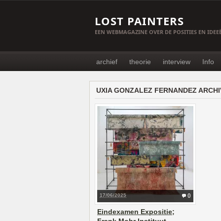
LOST PAINTERS
EEN WEBMAGAZINE OVER DE POSITIES EN IDE
archief
theorie
interview
Info
UXIA GONZALEZ FERNANDEZ ARCHI
17/06/2025
0
Eindexamen Expositie;