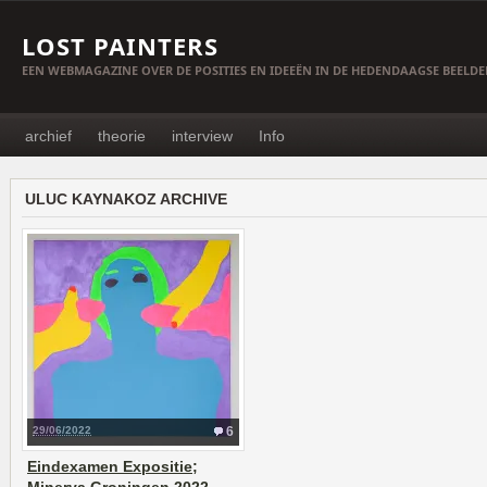
LOST PAINTERS
EEN WEBMAGAZINE OVER DE POSITIES EN IDEEËN IN DE HEDENDAAGSE BEELD
archief
theorie
interview
Info
ULUC KAYNAKOZ ARCHIVE
29/06/2022
6
Eindexamen Expositie;