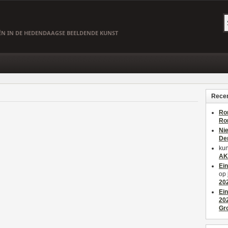
EËN IN DE HEDENDAAGSE BEELDENDE KUNST
Recen
Ro
Ro
Ni
De
kun
AK
Ei
op
20
Ei
20
Gr