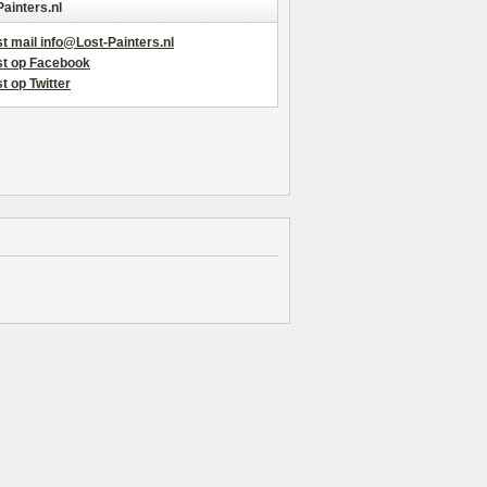
Painters.nl
t mail info@Lost-Painters.nl
st op Facebook
t op Twitter