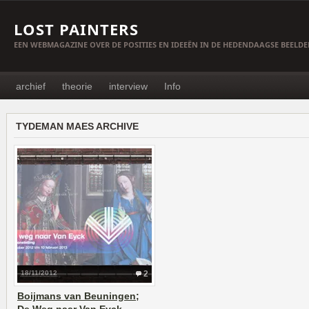
LOST PAINTERS
EEN WEBMAGAZINE OVER DE POSITIES EN IDEEËN IN DE HEDENDAAGSE BEELD
archief
theorie
interview
Info
TYDEMAN MAES ARCHIVE
18/11/2012
2
Boijmans van Beuningen;