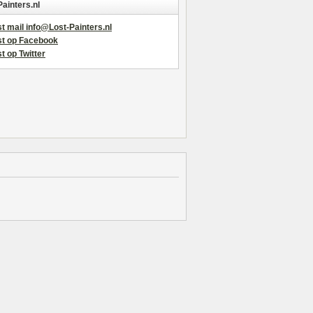
Painters.nl
t mail info@Lost-Painters.nl
st op Facebook
t op Twitter