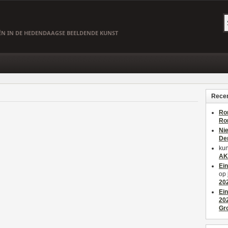
EËN IN DE HEDENDAAGSE BEELDENDE KUNST
Recen
Ro
Ro
Ni
De
kun
AK
Ei
op
20
Ei
20
Gr