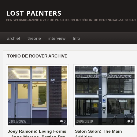
LOST PAINTERS
EEN WEBMAGAZINE OVER DE POSITIES EN IDEEËN IN DE HEDENDAAGSE BEELD
archief
theorie
interview
Info
TONIO DE ROOVER ARCHIVE
18/12/2024
0
25/02/2018
0
Joey Ramone; Living Forms
Salon Salon; The Main