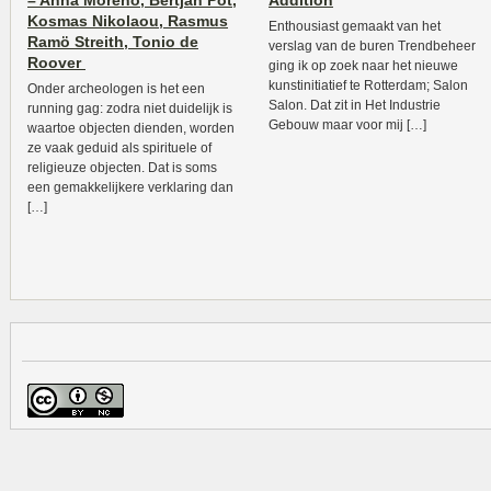
– Anna Moreno, Bertjan Pot,
Addition
Kosmas Nikolaou, Rasmus
Enthousiast gemaakt van het
Ramö Streith, Tonio de
verslag van de buren Trendbeheer
Roover
ging ik op zoek naar het nieuwe
kunstinitiatief te Rotterdam; Salon
Onder archeologen is het een
Salon. Dat zit in Het Industrie
running gag: zodra niet duidelijk is
Gebouw maar voor mij […]
waartoe objecten dienden, worden
ze vaak geduid als spirituele of
religieuze objecten. Dat is soms
een gemakkelijkere verklaring dan
[…]