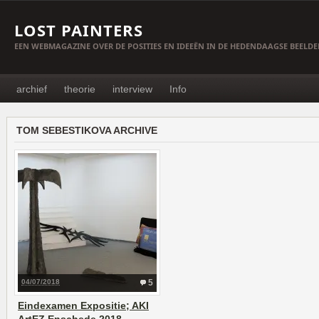
LOST PAINTERS
EEN WEBMAGAZINE OVER DE POSITIES EN IDEEËN IN DE HEDENDAAGSE BEELD
archief
theorie
interview
Info
TOM SEBESTIKOVA ARCHIVE
04/07/2018
5
Eindexamen Expositie; AKI