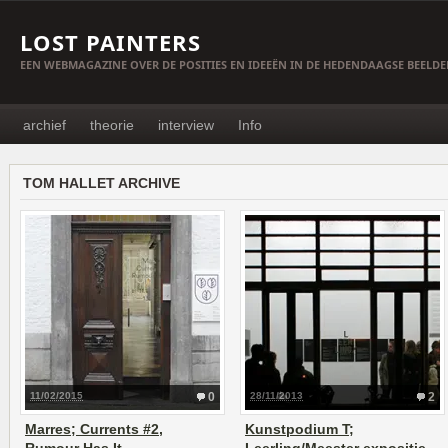
LOST PAINTERS
EEN WEBMAGAZINE OVER DE POSITIES EN IDEEËN IN DE HEDENDAAGSE BEELD
archief
theorie
interview
Info
TOM HALLET ARCHIVE
11/02/2015
0
28/11/2013
2
Marres; Currents #2,
Kunstpodium T;