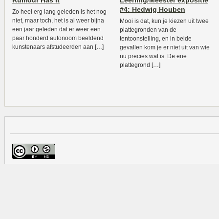
Rumour Has It
Leerling/Meester expositie
#4: Hedwig Houben
Zo heel erg lang geleden is het nog
niet, maar toch, het is al weer bijna
Mooi is dat, kun je kiezen uit twee
een jaar geleden dat er weer een
plattegronden van de
paar honderd autonoom beeldend
tentoonstelling, en in beide
kunstenaars afstudeerden aan […]
gevallen kom je er niet uit van wie
nu precies wat is. De ene
plattegrond […]