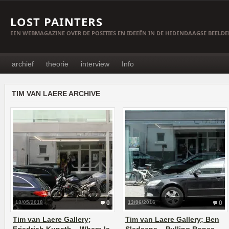
LOST PAINTERS
EEN WEBMAGAZINE OVER DE POSITIES EN IDEEËN IN DE HEDENDAAGSE BEELD
archief
theorie
interview
Info
TIM VAN LAERE ARCHIVE
18/05/2018
0
13/06/2016
0
Tim van Laere Gallery;
Tim van Laere Gallery; Ben