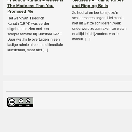
Friedrich Kunath – Where Is
Sledsens – Pulling Ropes
The Madness That You
and Ringing Bells
Promised Me
Zo heel af en toe kom je zo’n
schildersbeest tegen. Het maakt
Het werk van Friedrich
niet uit wat ze schilderen, welk
Kunath (1974) was eerder
onderwerp ze aanraken, ze weten
uitgebreid te zien met een
er altijd iets bijzonders van te
solopresentatie bij Kunsthal KAdE.
maken. […]
Daar wist hij te overtuigen in een
lastige ruimte als een multimediale
kunstenaar, maar niet […]