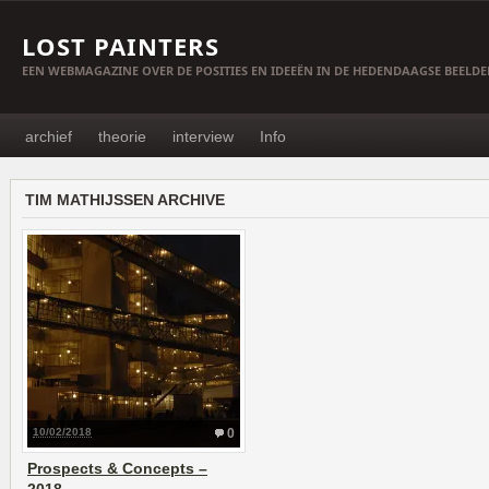
LOST PAINTERS
EEN WEBMAGAZINE OVER DE POSITIES EN IDEEËN IN DE HEDENDAAGSE BEELD
archief
theorie
interview
Info
TIM MATHIJSSEN ARCHIVE
10/02/2018
0
Prospects & Concepts –