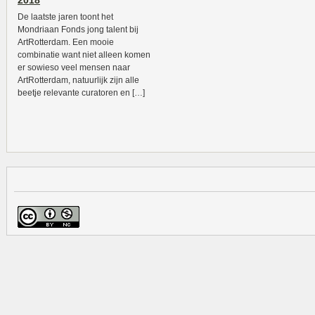
2018
De laatste jaren toont het
Mondriaan Fonds jong talent bij
ArtRotterdam. Een mooie
combinatie want niet alleen komen
er sowieso veel mensen naar
ArtRotterdam, natuurlijk zijn alle
beetje relevante curatoren en […]