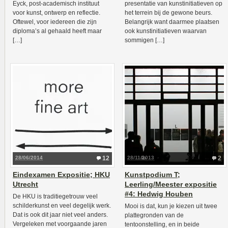
Eyck, post-academisch instituut
presentatie van kunstinitiatieven op
voor kunst, ontwerp en reflectie.
het terrein bij de gewone beurs.
Oftewel, voor iedereen die zijn
Belangrijk want daarmee plaatsen
diploma’s al gehaald heeft maar
ook kunstinitiatieven waarvan
[…]
sommigen […]
28/06/2014
12
28/11/2013
2
Eindexamen Expositie; HKU
Kunstpodium T;
Utrecht
Leerling/Meester expositie
#4: Hedwig Houben
De HKU is traditiegetrouw veel
schilderkunst en veel degelijk werk.
Mooi is dat, kun je kiezen uit twee
Dat is ook dit jaar niet veel anders.
plattegronden van de
Vergeleken met voorgaande jaren
tentoonstelling, en in beide