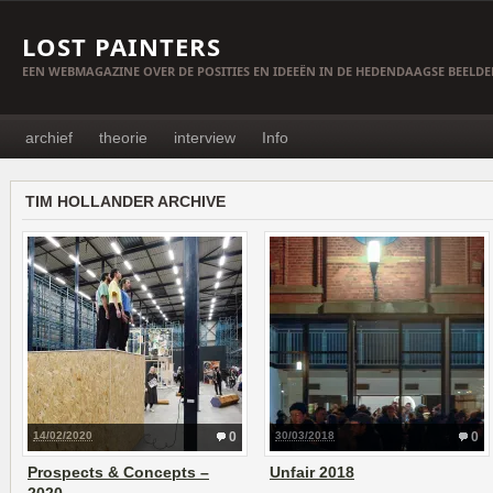
LOST PAINTERS
EEN WEBMAGAZINE OVER DE POSITIES EN IDEEËN IN DE HEDENDAAGSE BEELD
archief
theorie
interview
Info
TIM HOLLANDER ARCHIVE
14/02/2020
0
30/03/2018
0
Prospects & Concepts –
Unfair 2018