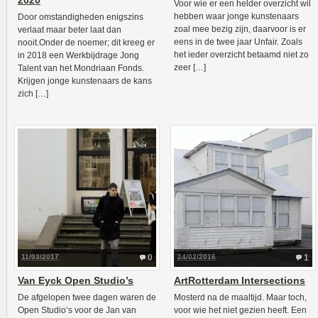
2020
Voor wie er een helder overzicht wil
hebben waar jonge kunstenaars
Door omstandigheden enigszins
zoal mee bezig zijn, daarvoor is er
verlaat maar beter laat dan
eens in de twee jaar Unfair. Zoals
nooit.Onder de noemer; dit kreeg er
het ieder overzicht betaamd niet zo
in 2018 een Werkbijdrage Jong
zeer […]
Talent van het Mondriaan Fonds.
Krijgen jonge kunstenaars de kans
zich […]
11/03/2017
0
24/02/2016
1
Van Eyck Open Studio’s
ArtRotterdam Intersections
De afgelopen twee dagen waren de
Mosterd na de maaltijd. Maar toch,
Open Studio’s voor de Jan van
voor wie het niet gezien heeft. Een