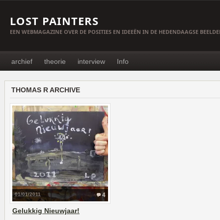
LOST PAINTERS
EEN WEBMAGAZINE OVER DE POSITIES EN IDEEËN IN DE HEDENDAAGSE BEELD
archief
theorie
interview
Info
THOMAS R ARCHIVE
01/01/2011
4
Gelukkig Nieuwjaar!