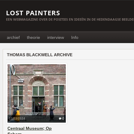
LOST PAINTERS
EEN WEBMAGAZINE OVER DE POSITIES EN IDEEËN IN DE HEDENDAAGSE BEELD
archief
theorie
interview
Info
THOMAS BLACKWELL ARCHIVE
13/03/2024
0
Centraal Museum; Op