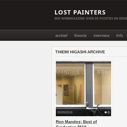
LOST PAINTERS
EEN WEBMAGAZINE OVER DE POSITIES EN IDE
archief
theorie
interview
Info
THIEMI HIGASHI ARCHIVE
28/08/2018
0
Ron Mandos; Best of