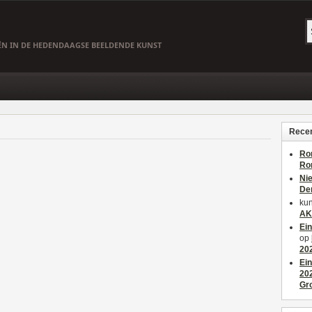
EËN IN DE HEDENDAAGSE BEELDENDE KUNST
Recen
Ro
Ro
Ni
De
kun
AK
Ei
op
20
Ei
20
Gr