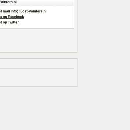
Painters.nl
t mail info@Lost-Painters.nl
st op Facebook
t op Twitter