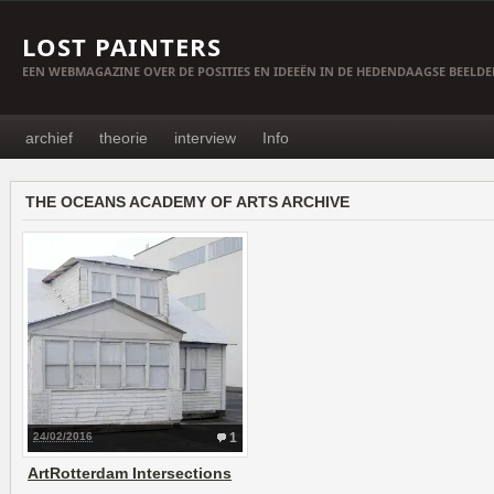
LOST PAINTERS
EEN WEBMAGAZINE OVER DE POSITIES EN IDEEËN IN DE HEDENDAAGSE BEELD
archief
theorie
interview
Info
THE OCEANS ACADEMY OF ARTS ARCHIVE
24/02/2016
1
ArtRotterdam Intersections