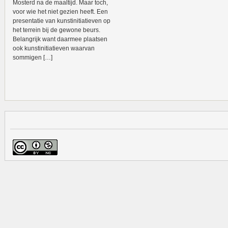
Mosterd na de maaltijd. Maar toch,
voor wie het niet gezien heeft. Een
presentatie van kunstinitiatieven op
het terrein bij de gewone beurs.
Belangrijk want daarmee plaatsen
ook kunstinitiatieven waarvan
sommigen […]