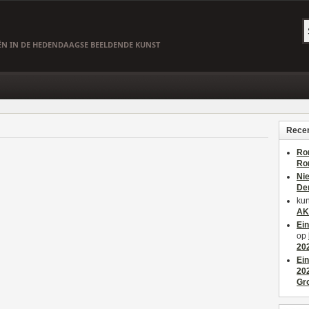
EËN IN DE HEDENDAAGSE BEELDENDE KUNST
Recen
Ro
Ro
Ni
De
kun
AK
Ei
op
20
Ei
20
Gr