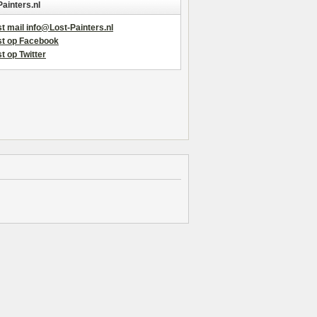
Painters.nl
t mail info@Lost-Painters.nl
st op Facebook
t op Twitter