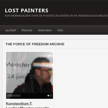
LOST PAINTERS
EEN WEBMAGAZINE OVER DE POSITIES EN IDEEËN IN DE HEDENDAAGSE BEELD
archief
theorie
interview
Info
THE FORCE OF FREEDOM ARCHIVE
13/01/2012
7
Kunstpodium T;