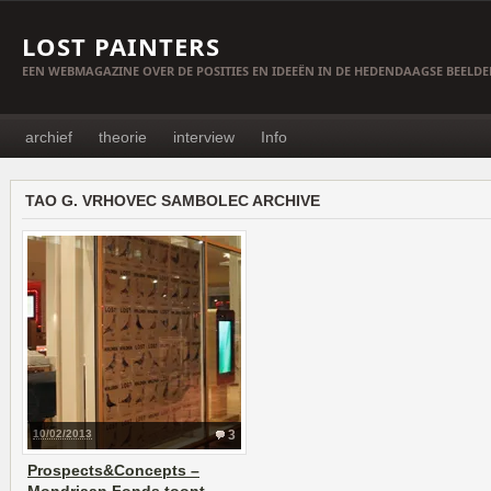
LOST PAINTERS
EEN WEBMAGAZINE OVER DE POSITIES EN IDEEËN IN DE HEDENDAAGSE BEELD
archief
theorie
interview
Info
TAO G. VRHOVEC SAMBOLEC ARCHIVE
10/02/2013
3
Prospects&Concepts –