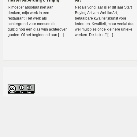
Hester Alberdingk Thijm)
Art
Ik moet er absoluut niet aan
Net als vorig jaar is er dit jaar Start
denken, mijn werk in een
Buying Art van WeLikeArt,
restaurant. Het werk als
betaalbare kwaliteitskunst voor
achtergrond voor mensen die
iedereen. Kwaliteit, maar veelal dus
gulzig nog een glas wijn achterover
wel multiples of de kleinere unieke
gooien. Of net beginnend aan […]
werken. De kick-off […]