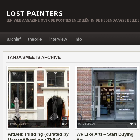
LOST PAINTERS
EEN WEBMAGAZINE OVER DE POSITIES EN IDEEËN IN DE HEDENDAAGSE BEELD
archief
theorie
interview
Info
TANJA SMEETS ARCHIVE
30/07/2015
2
07/09/2014
3
ArtDeli; Pudding (curated by
We Like Art! – Start Buying