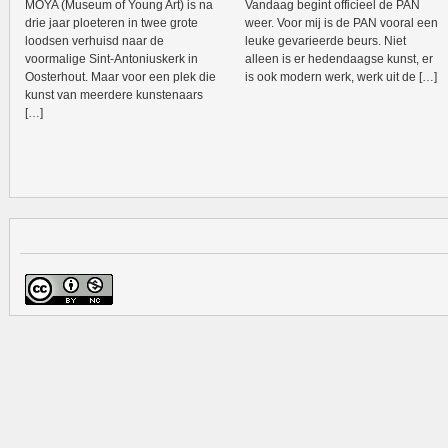
MOYA (Museum of Young Art) is na
Vandaag begint officieel de PAN
drie jaar ploeteren in twee grote
weer. Voor mij is de PAN vooral een
loodsen verhuisd naar de
leuke gevarieerde beurs. Niet
voormalige Sint-Antoniuskerk in
alleen is er hedendaagse kunst, er
Oosterhout. Maar voor een plek die
is ook modern werk, werk uit de […]
kunst van meerdere kunstenaars
[…]