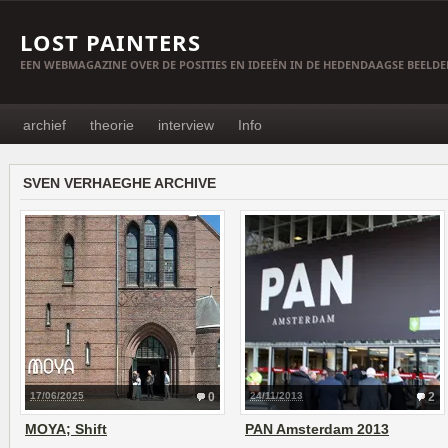
LOST PAINTERS
EEN WEBMAGAZINE OVER DE POSITIES EN IDEEËN IN DE HEDENDAAGSE BEELD
archief
theorie
interview
Info
SVEN VERHAEGHE ARCHIVE
17/06/2025
0
24/11/2013
2
MOYA; Shift
PAN Amsterdam 2013