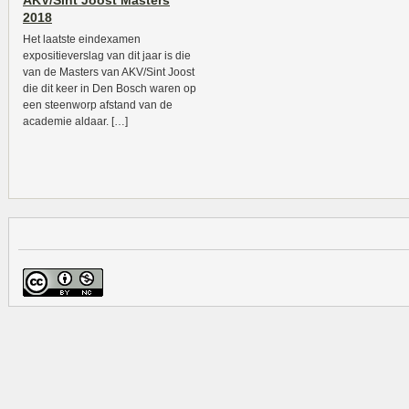
AKV/Sint Joost Masters
2018
Het laatste eindexamen
expositieverslag van dit jaar is die
van de Masters van AKV/Sint Joost
die dit keer in Den Bosch waren op
een steenworp afstand van de
academie aldaar. […]