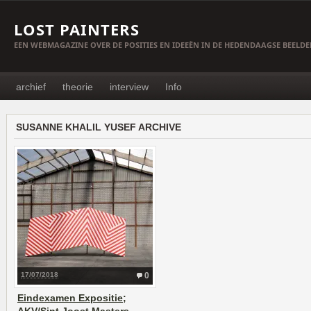
LOST PAINTERS
EEN WEBMAGAZINE OVER DE POSITIES EN IDEEËN IN DE HEDENDAAGSE BEELD
archief
theorie
interview
Info
SUSANNE KHALIL YUSEF ARCHIVE
17/07/2018
0
Eindexamen Expositie;