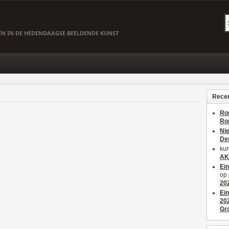
EËN IN DE HEDENDAAGSE BEELDENDE KUNST
Recen
Ro
Ro
Ni
De
kun
AK
Ei
op
20
Ei
20
Gr