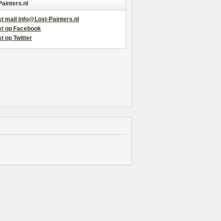
Painters.nl
t mail info@Lost-Painters.nl
st op Facebook
t op Twitter