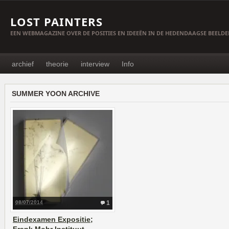
LOST PAINTERS
EEN WEBMAGAZINE OVER DE POSITIES EN IDEEËN IN DE HEDENDAAGSE BEELD
archief
theorie
interview
Info
SUMMER YOON ARCHIVE
08/07/2014
1
Eindexamen Expositie;