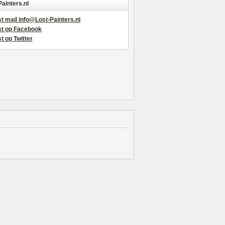
Painters.nl
t mail info@Lost-Painters.nl
st op Facebook
t op Twitter