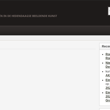
EËN IN DE HEDENDAAGSE BEELDENDE KUNST
Recen
Ro
Ro
Ni
De
kun
AK
Ei
op
20
Ei
20
Gr