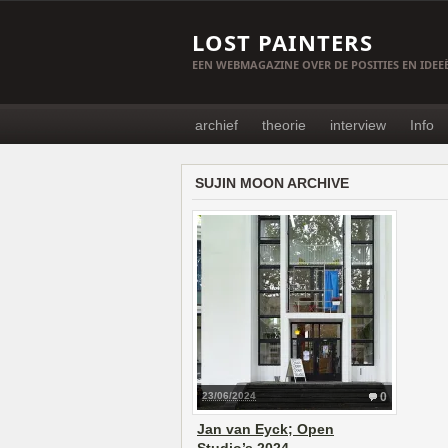
LOST PAINTERS
EEN WEBMAGAZINE OVER DE POSITIES EN IDE
archief
theorie
interview
Info
SUJIN MOON ARCHIVE
23/06/2024
0
Jan van Eyck; Open