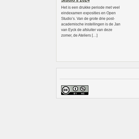
Studio’s 2024
Het is een drukke periode met veel
eindexamen exposities en Open
Studio’s. Van de grote drie post-
academische instellingen is de Jan
van Eyck de afsluiter van deze
zomer, de Ateliers […]