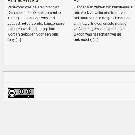
#3 (het vervolg)
#3
Vanavond was de afsluiting van
Het gebeurt zelden dat kunstenaars
Decemberlicht #3 te Argument te
hun werk vrijwillig opofferen voor
Tilburg. Het concept was kort
het haardvuur. In de geschiedenis
gezegd het volgende; kunstenaars
zijn natuurlijk wel enkele notoire
stuurden werk in, daarop kon
zelfvernietigers van werk bekend.
worden geboden voor een prijs
Bacon was misschien wel de
“pay […]
bekendste, […]