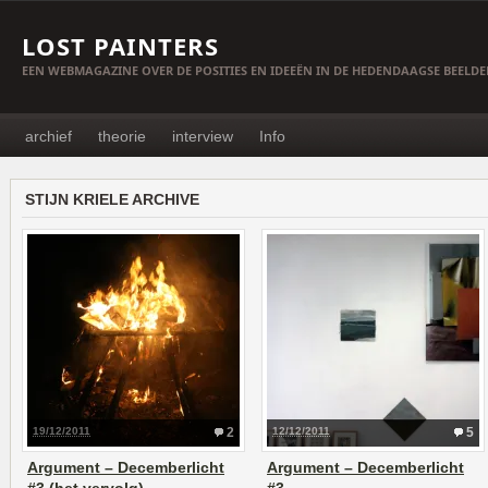
LOST PAINTERS
EEN WEBMAGAZINE OVER DE POSITIES EN IDEEËN IN DE HEDENDAAGSE BEELD
archief
theorie
interview
Info
STIJN KRIELE ARCHIVE
19/12/2011
2
12/12/2011
5
Argument – Decemberlicht
Argument – Decemberlicht