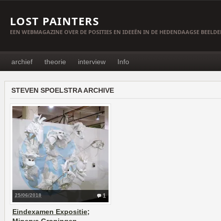
LOST PAINTERS
EEN WEBMAGAZINE OVER DE POSITIES EN IDEEËN IN DE HEDENDAAGSE BEELD
archief
theorie
interview
Info
STEVEN SPOELSTRA ARCHIVE
25/06/2018
1
Eindexamen Expositie;