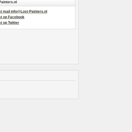
Painters.nl
t mail info@Lost-Painters.nl
st op Facebook
t op Twitter