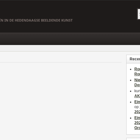
EËN IN DE HEDENDAAGSE BEELDENDE KUNST
Recen
Ro
Ro
Ni
De
kun
AK
Ei
op
20
Ei
20
Gr