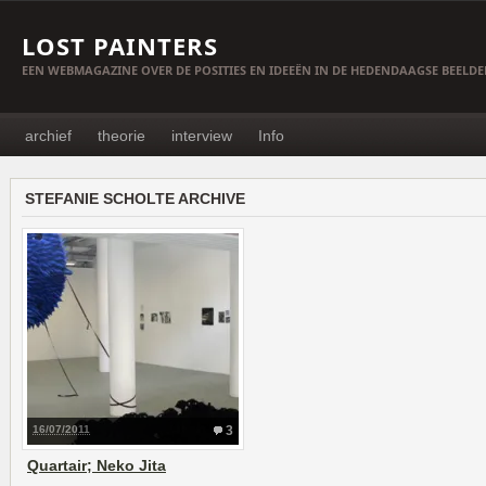
LOST PAINTERS
EEN WEBMAGAZINE OVER DE POSITIES EN IDEEËN IN DE HEDENDAAGSE BEELD
archief
theorie
interview
Info
STEFANIE SCHOLTE ARCHIVE
16/07/2011
3
Quartair; Neko Jita