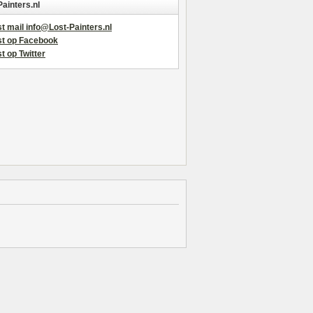
Painters.nl
t mail info@Lost-Painters.nl
st op Facebook
t op Twitter