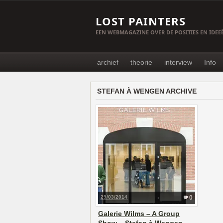
LOST PAINTERS
EEN WEBMAGAZINE OVER DE POSITIES EN IDE
archief
theorie
interview
Info
STEFAN À WENGEN ARCHIVE
29/03/2014
0
Galerie Wilms – A Group