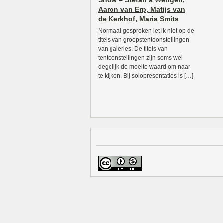
Show – Stefan à Wengen,
Aaron van Erp, Matijs van
de Kerkhof, Maria Smits
Normaal gesproken let ik niet op de
titels van groepstentoonstellingen
van galeries. De titels van
tentoonstellingen zijn soms wel
degelijk de moeite waard om naar
te kijken. Bij solopresentaties is […]