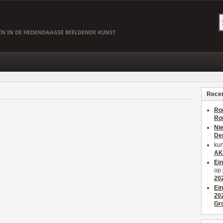
EËN IN DE HEDENDAAGSE BEELDENDE KUNST
Recen
Ro
Ro
Ni
De
kun
AK
Ei
op
20
Ei
20
Gr