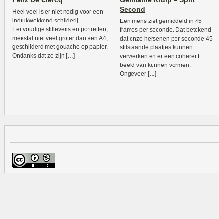
Felix De Clercq
Germaine Kruip – Split
Second
Heel veel is er niet nodig voor een
indrukwekkend schilderij.
Een mens ziet gemiddeld in 45
Eenvoudige stillevens en portretten,
frames per seconde. Dat betekend
meestal niet veel groter dan een A4,
dat onze hersenen per seconde 45
geschilderd met gouache op papier.
stilstaande plaatjes kunnen
Ondanks dat ze zijn […]
verwerken en er een coherent
beeld van kunnen vormen.
Ongeveer […]