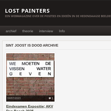
LOST PAINTERS
EEN WEBMAGAZINE OVER DE POSITIES EN IDEEËN IN DE HEDENDAAGSE BEELD
archief
theorie
interview
Info
SINT JOOST IS DOOD ARCHIVE
04/07/2025
1
Eindexamen Expositie; AKV